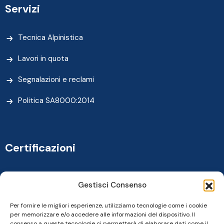
Servizi
Tecnica Alpinistica
Lavori in quota
Segnalazioni e reclami
Politica SA8000:2014
Certificazioni
Gestisci Consenso
Per fornire le migliori esperienze, utilizziamo tecnologie come i cookie
per memorizzare e/o accedere alle informazioni del dispositivo. Il
consenso a queste tecnologie ci permetterà di elaborare dati come il