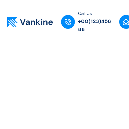
Call Us
+00(123)456
88