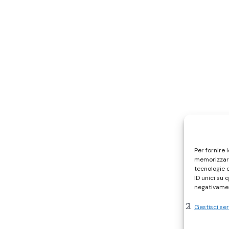
Per fornire 
memorizzare
tecnologie 
ID unici su 
negativamen
Gestisci ser