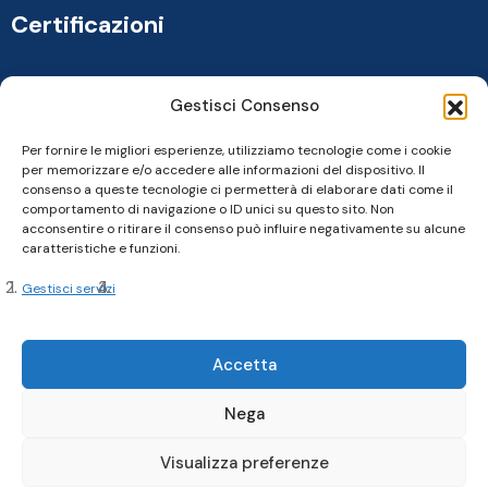
Certificazioni
Gestisci Consenso
Per fornire le migliori esperienze, utilizziamo tecnologie come i cookie
per memorizzare e/o accedere alle informazioni del dispositivo. Il
consenso a queste tecnologie ci permetterà di elaborare dati come il
comportamento di navigazione o ID unici su questo sito. Non
acconsentire o ritirare il consenso può influire negativamente su alcune
caratteristiche e funzioni.
Gestisci servizi
Copyright 2024, Cardine srl. All Rights Reserved
Accetta
Nega
Privacy Policy |
Cookie Policy |
Termini e Condizioni
Visualizza preferenze
Realizzato da Web-Arte.it