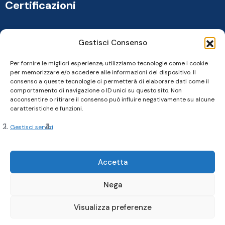
Certificazioni
Gestisci Consenso
Per fornire le migliori esperienze, utilizziamo tecnologie come i cookie
per memorizzare e/o accedere alle informazioni del dispositivo. Il
consenso a queste tecnologie ci permetterà di elaborare dati come il
comportamento di navigazione o ID unici su questo sito. Non
acconsentire o ritirare il consenso può influire negativamente su alcune
caratteristiche e funzioni.
Gestisci servizi
Copyright 2024, Cardine srl. All Rights Reserved
Accetta
Nega
Privacy Policy |
Cookie Policy |
Termini e Condizioni
Visualizza preferenze
Realizzato da Web-Arte.it