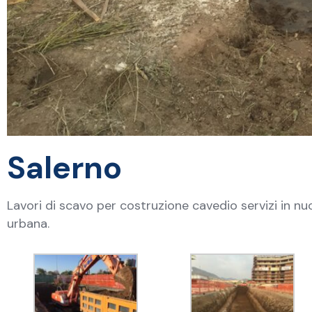
Salerno
Lavori di scavo per costruzione cavedio servizi in n
urbana.