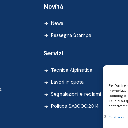
Novità
News
Rassegna Stampa
Servizi
Tecnica Alpinistica
Lavori in quota
Per fornire 
e.
memorizzare
Segnalazioni e reclami
tecnologie 
ID unici su 
Politica SA8000:2014
negativamen
Gestisci ser