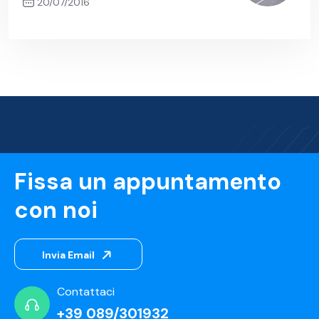
20/07/2016
Next Post
Fissa un appuntamento
con noi
Invia Email
Contattaci
+39 089/301932