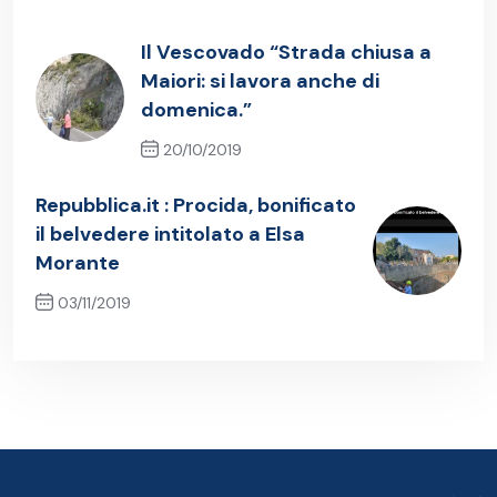
Il Vescovado “Strada chiusa a
Maiori: si lavora anche di
domenica.”
20/10/2019
Previous Post
Repubblica.it : Procida, bonificato
il belvedere intitolato a Elsa
Morante
03/11/2019
Next Post