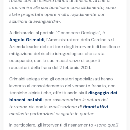
roccia con un elevato carico di tensioni. Al fine di
intervenire alla sua bonifica e consolidamento, sono
state progettate opere molto rapidamente con
soluzioni di avanguardia».
A dichiararlo, al portale “Conoscere Geologia”, è
Angelo Grimaldi
, l’Amministratore della Cardine s.r.l,
Azienda leader del settore degli interventi di bonifica e
mitigazione del rischio idrogeologico, che si sta
occupando, con le sue maestranze di esperti
rocciatori, della frana del 2 febbraio 2021.
Grimaldi spiega che gli operatori specializzati hanno
lavorato al consolidamento del versante franato, con
tecniche alpinistiche, effettuando sia il
disgaggio dei
blocchi instabili
per
«assecondare la natura del
terreno»,
sia con la
«realizzazione di
tiranti attivi
mediante perforazioni eseguite in quota».
In particolare, gli interventi di risanamento
«sono quelli