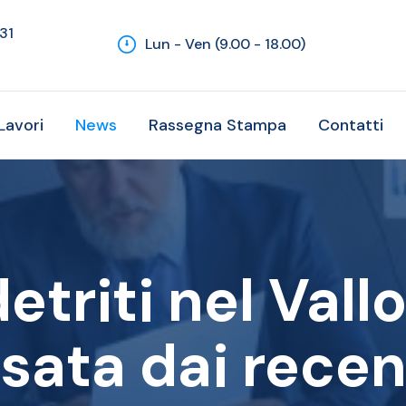
131
Lun - Ven (9.00 - 18.00)
Lavori
News
Rassegna Stampa
Contatti
etriti nel Vallo
sata dai recen