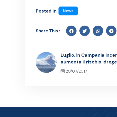
Posted In
News
Share This :
Luglio, in Campania incend
aumenta il rischio idrog
20/07/2017
Previous Post