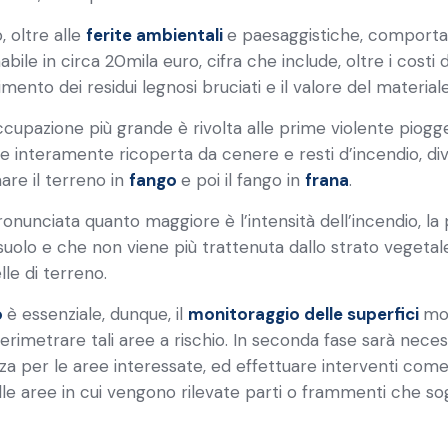
, oltre alle
ferite ambientali
e paesaggistiche, comporta u
imabile in circa 20mila euro, cifra che include, oltre i cos
mento dei residui legnosi bruciati e il valore del material
ccupazione più grande è rivolta alle prime violente piogge
i e interamente ricoperta da cenere e resti d’incendio, div
re il terreno in
fango
e poi il fango in
frana
.
pronunciata quanto maggiore è l’intensità dell’incendio, l
l suolo e che non viene più trattenuta dallo strato vegeta
lle di terreno.
o
è essenziale, dunque, il
monitoraggio delle superfici
mon
rimetrare tali aree a rischio. In seconda fase sarà necessa
zza per le aree interessate, ed effettuare interventi com
le aree in cui vengono rilevate parti o frammenti che sogg