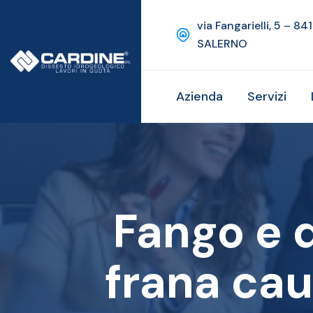
via Fangarielli, 5 – 84
SALERNO
Azienda
Servizi
Fango e d
frana cau