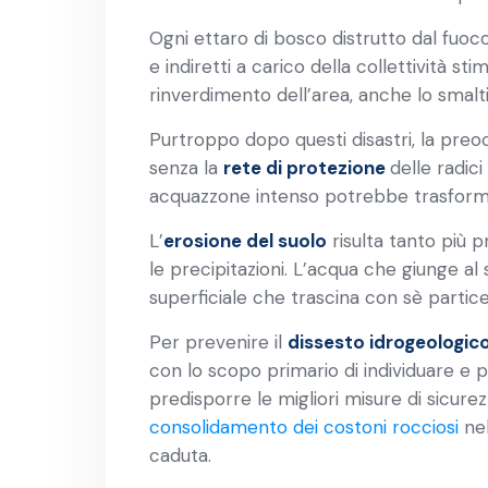
Ogni ettaro di bosco distrutto dal fuoco
e indiretti a carico della collettività st
rinverdimento dell’area, anche lo smalti
Purtroppo dopo questi disastri, la preo
senza la
rete di protezione
delle radic
acquazzone intenso potrebbe trasforma
L’
erosione del suolo
risulta tanto più 
le precipitazioni. L’acqua che giunge a
superficiale che trascina con sè partice
Per prevenire il
dissesto idrogeologic
con lo scopo primario di individuare e pe
predisporre le migliori misure di sicure
consolidamento dei costoni rocciosi
nel
caduta.